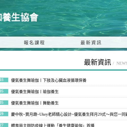
伽養生協會
報名課程
最新資訊
最新資訊
NEW
03
優氣養生舞瑜伽〡下肢及心臟血液循環保養
05
優氣養生舞瑜伽〡瑜伽養生
05
優氣養生舞瑜伽〡舞動養生
29
慶中秋~賞月趣~Ukey老師精心設計~優氣養生拜月29式～與您
27
體育局主辦防疫線上運動「養生健康瑜伽」首播