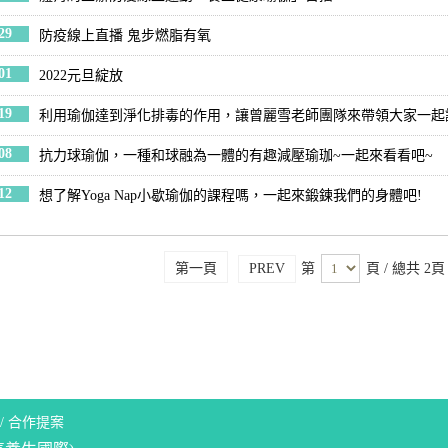
29
防疫線上直播 鬼步燃脂有氧
01
2022元旦綻放
19
利用瑜伽達到淨化排毒的作用，讓曾麗雪老師團隊來帶領大家一起讓
08
抗力球瑜伽，一種和球融為一體的有趣減壓瑜珈~一起來看看吧~
12
想了解Yoga Nap小歇瑜伽的課程嗎，一起來鍛鍊我們的身體吧!
第一頁
PREV
第
頁
/ 總共 2頁
/
合作提案