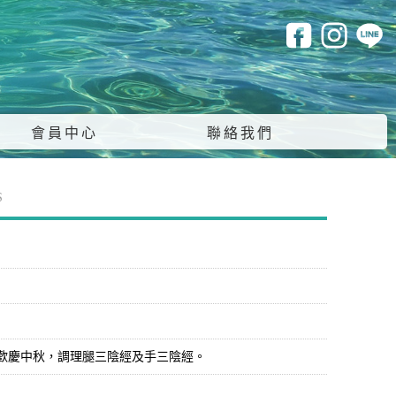
會員中心
聯絡我們
S
一同歡慶中秋，調理腿三陰經及手三陰經。