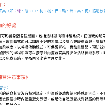
介：
工具（如：
球
、瓶、巾、枕、棍、棒、輪、繩、桌、椅）協助放
伽的好處
可影響身體各個層面，包括活絡肌肉和神經系統，使僵硬的韌
病。瑜伽體式還可以調理不好的習慣以及讓心靈變得寧靜、讓精
加柔軟度，以呼吸帶動體式，可保護脊椎、骨骼與關節、預防並
伽體式的過程中還可以按摩到內臟器官與腺體並活絡神經系統。
以及免疫系統、平衡內分泌等生理功能。
練習注意事項》
進行：
者的飲食其實沒有特別規定，但為避免瑜伽練習時感到沉重、不
飯後兩個小時內儘量避免練習，或是依自體感覺找到舒服的間隔
不足或分心。