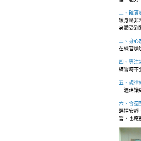
二、確實
暖身是非
身體受到
三、身心
在練習瑜
四、專注
練習時不
五、規律
一週建議
六、合適
選擇安靜
習，也應