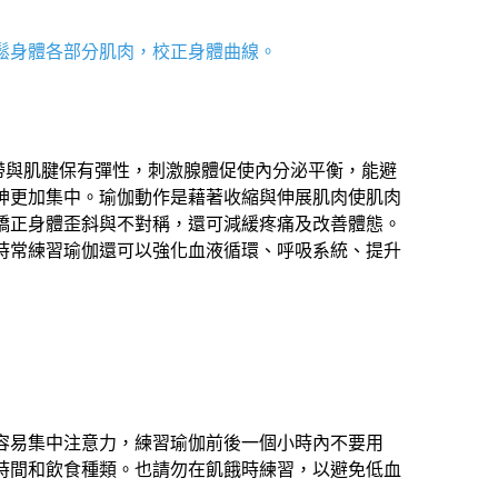
鬆身體各部分肌肉，校正身體曲線。
帶與肌腱保有彈性，刺激腺體促使內分泌平衡，能避
神更加集中。瑜伽動作是藉著收縮與伸展肌肉使肌肉
矯正身體歪斜與不對稱，還可減緩疼痛及改善體態。
時常練習瑜伽還可以強化血液循環、呼吸系統、提升
容易集中注意力，練習瑜伽前後一個小時內不要用
時間和飲食種類。也請勿在飢餓時練習，以避免低血