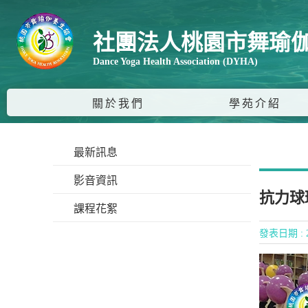
社團法人桃園市舞瑜
Dance Yoga Health Association (DYHA)
關於我們
學苑介紹
最新訊息
影音資訊
抗力球
課程花絮
發表日期 : 2