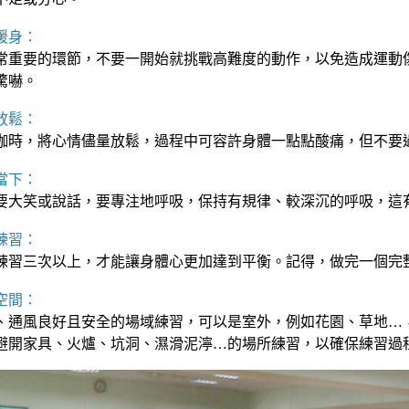
暖身：
常重要的環節，不要一開始就挑戰高難度的動作，以免造成運動
驚嚇。
放鬆：
珈時，將心情儘量放鬆，過程中可容許身體一點點酸痛，但不要
當下：
要大笑或說話，要專注地呼吸，保持有規律、較深沉的呼吸，這
練習：
練習三次以上，才能讓身體心更加達到平衡。記得，做完一個完
空間：
、通風良好且安全的場域練習，可以是室外，例如花園、草地…
避開家具、火爐、坑洞、濕滑泥濘…的場所練習，以確保練習過