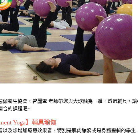
瑜伽養生協會，曾麗雪 老師帶您與大球融為一體，透過
輔具，讓
適合的課程喔~
pment Yoga】輔具瑜伽
者以及想增加療癒效果者，特別是肌肉繃緊或是身體歪斜的學生