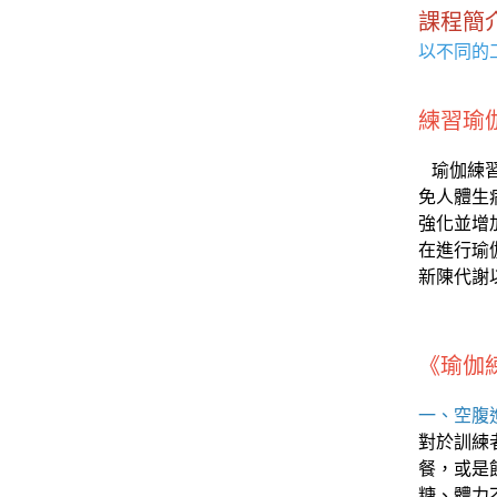
課程簡
以不同的
練習瑜
瑜伽練習
免人體生
強化並增
在進行瑜
新陳代謝
《瑜伽
一、空腹
對於訓練
餐，或是
糖、體力