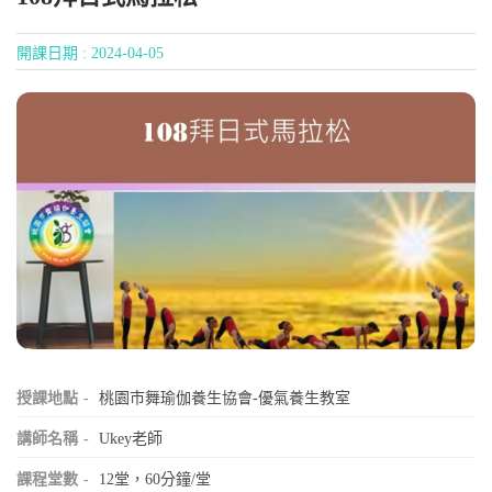
開課日期 : 2024-04-05
授課地點
桃園市舞瑜伽養生協會-優氣養生教室
講師名稱
Ukey老師
課程堂數
12堂，60分鐘/堂