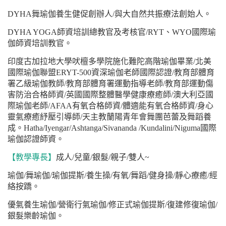
DYHA
舞瑜伽養生健促創辦人
/
與大自然共振療法創始人。
DYHA YOGA
師資培訓總教官及考核官
/RYT
、
WYO
國際瑜
伽師資培訓教官。
印度古加拉地大學吠檀多學院施化難陀高階瑜伽畢業
/
北美
國際瑜伽聯盟
ERYT-500
資深瑜伽老師國際認證
/
教育部體育
署乙級瑜伽教師
/
教育部體育署運動指導老師
/
教育部運動傷
害防治合格師資
/
英國國際整體醫學健康療癒師
/
澳大利亞國
際瑜伽老師
/AFAA
有氧合格師資
/
體適能有氧合格師資
/
身心
靈氣療癒紓壓引導師
/
天主教蘭陽青年會舞團芭蕾及舞蹈養
成。
Hatha/Iyengar/Ashtanga/Sivananda /Kundalini/Niguma
國際
瑜伽認證師資。
【教學專長】
成人
/
兒童
/
銀髮
/
親子
/
雙人
~
瑜伽
/
舞瑜伽
/
瑜伽提斯
/
養生操
/
有氧
/
舞蹈
/
健身操
/
靜心療癒
/
經
絡按蹻。
優氣養生瑜伽
/
營衛行氣瑜伽
/
修正式瑜伽提斯
/
復建修復瑜伽
/
銀髮樂齡瑜伽。