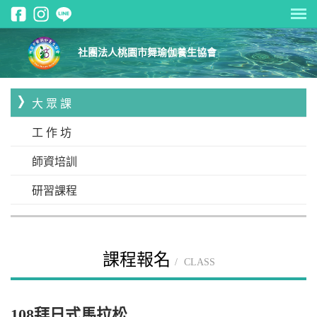
社團法人桃園市舞瑜伽養生協會
大 眾 課
工 作 坊
師資培訓
研習課程
課程報名
CLASS
108拜日式馬拉松