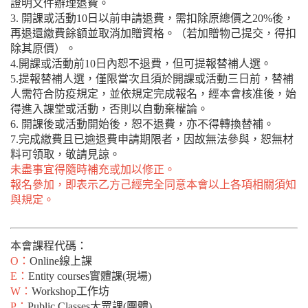
證明文件辦理退費。
3. 開課或活動10日以前申請退費，需扣除原總價之20%後，
再退還繳費餘額並取消加贈資格。（若加贈物己提交，得扣
除其原價）。
4.開課或活動前10日內恕不退費，但可提報替補人選。
5.提報替補人選，僅限當次且須於開課或活動三日前，替補
人需符合防疫規定，並依規定完成報名，經本會核准後，始
得進入課堂或活動，否則以自動棄權論。
6. 開課後或活動開始後，恕不退費，亦不得轉換替補。
7.完成繳費且已逾退費申請期限者，因故無法參與，恕無材
料可領取，敬請見諒。
未盡事宜得隨時補充或加以修正。
報名參加，即表示乙方己經完全同意本會以上各項相關須知
與規定。
本會課程代碼：
O：
Online線上課
E：
Entity courses實體課(現場)
W：
Workshop工作坊
P：
Public Classes大眾課(團體)