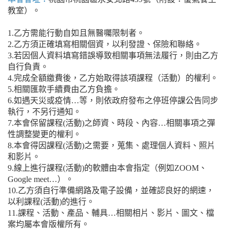
教室）。
1.乙方需能行動自如且無醫囑限制者。
2.乙方須正確填寫相關個資，以利發證、保險和聯絡。
3.若因個人資料填寫錯誤導致相關事項無法履行，則由乙方
自行負責。
4.完成全額繳費後，乙方始取得該項課程（活動）的權利。
5.相關匯款手續費由乙方負擔。
6.如遇天災或疫情…等，則依政府發布之停班停課公告同步
執行，不另行通知。
7.本會保留課程(活動)之師資、時段、內容…相關事項之彈
性調整變更的權利。
8.本會得因課程(活動)之需要，蒐集、處理個人資料、照片
和影片。
9.線上進行課程(活動)的軟體由本會指定（例如ZOOM、
Google meet…）。
10.乙方須自行準備網路及電子設備，並確認良好的網速，
以利課程(活動)的進行。
11.課程、活動、產品、輔具…相關相片、影片、圖文、檔
案均屬本會版權所有。