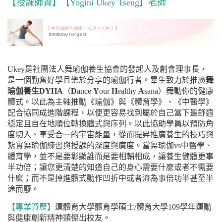
【授課師資】【Yogini Ukey Tseng】老師
Ukey
是社團法人舞瑜伽養生協會的發起人及創會理事長，
是一個勤奮好學且樂於分享的瑜伽行者。畢生致力於推廣
舞
瑜伽養生
DYHA
（
D
ance
Y
our
H
ealthy
A
sana
）舞動你的健康
體式。以此為主軸推動《瑜伽》與《體育學》、《中醫學》
配合協同成進階課程，以便更容易找到屬於自己當下最舒適
穩定且自在地順位轉換體式與序列。以此協助學員以預防角
度切入、享受合一的宇宙能量，從而提昇推廣養生的技巧與
紮實舞瑜伽練習與授課的深度與廣度。當舞瑜伽
vs
中醫學、
體育學，並不是要彰顯誰而是要相輔相成，讓養生健體更事
半功倍；讓您更清楚的知道自己的身心需要什麼或者不需要
什麼；而不是掉進體式動作凹折中或者流為事倍功半甚至半
途而廢。
【專業資歷】
運體育大學體育學碩士
/
體育大學
109
學年運動
與健康創新精神類傑出校友。