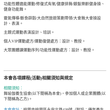
功能性體適能運動
/
修復式有氧
/
健康排舞
/
銀髮樂齡健身操、
健身功能舞。
靈氣傳導
/
斷食辟穀
/
大自然旅遊策劃帶領
/
大會舞大會操設
計、表演。
主題式運動表演設計、培訓。
個人
VIP
運動處方
/
運動復健處方：設計、教授。
大眾團體課運動序列
/
功能性運動處方：設計、教授。
本會各項課程(活動)相關須知與規定
相關須知：
舞瑜伽養生協會(以下簡稱為本會)，參加個人或企業團體(以
下簡稱為乙方)。
本會會址：
桃園市桃園區永安北路439號（附設：優氣養生