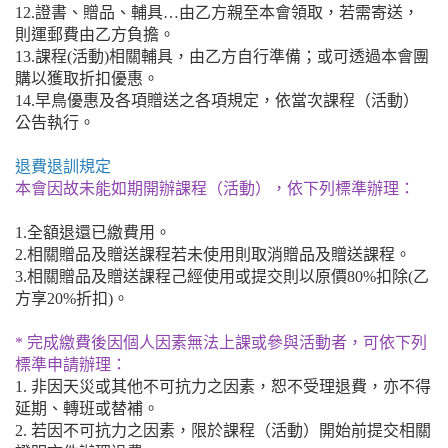
12.證書、贈品、輔具…由乙方親至本會領取，若需寄送，
則運郵費由乙方負擔。
13.課程(活動)相關輔具，由乙方自行準備；或可透過本會團
購以獲取折扣優惠。
14.早鳥優惠及各項贈送之各項規定，依當次課程（活動）
公告執行。
退費退訓規定
本會因故未能如期開辦課程（活動），依下列標準辦理：
1.全額退還已繳費用。
2.相關贈品及贈送課程若未使用則取消贈品及贈送課程。
3.相關贈品及贈送課程己經使用或提交則以原價80%扣除(乙
方享20%折扣)。
* 完成繳費後因個人因素無法上課或參與活動者，可依下列
標準申請辦理：
1. 非因天災或其他不可抗力之因素，恕不受理退費，亦不得
延期、轉班或替補。
2. 若因不可抗力之因素，限於課程（活動）開始前提交相關