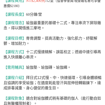
【課程費用】
NT$2,400
元
/12
堂
（協會學會員/現金報名者可享優
惠價$2180）
【課程長度】
60分鐘/堂
【課程理念】
瑜伽最重要的基礎十二式，專注串流下屏除雜
念，得以開悟進三摩地。
【課程目標】
脊骨調整，提高活動力、強化肌力、紓壓解
鬰、增加耐力。
【課程方式】
十二式慢速精解、誤區校正；透過中速引導再
進入快速離心串流。
【需用輔具】
瑜伽墊、瑜伽磚、瑜伽繩。
【課程介紹】
拜日式
12
式慢、中、快速循環，引導身體順暢
且協調的享受瑜伽；在適度耗能發汗與屈伸扭轉鍛鍊下，達
成排毒減重、身心健促的養生目。
【課程對象】
適合對瑜伽體式稍有基礎的伽人（能行動自如
且無醫囑限制者）。