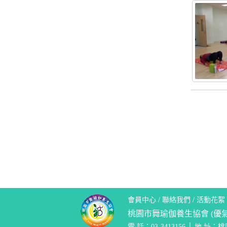
會員中心
/
聯絡我們
/
活動花絮
桃園市舞瑜伽養生協會 (優
電 話：03-3413156 │ 地 址：桃園