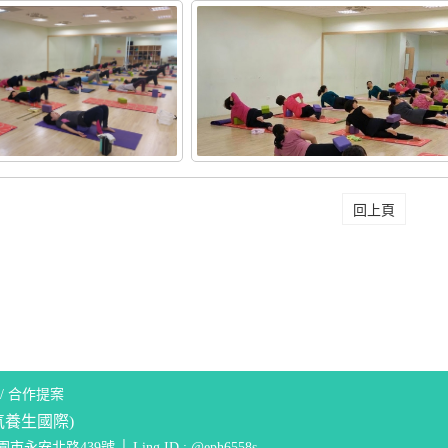
回上頁
/
合作提案
氣養生國際)
市永安北路439號 │ Ling ID : @eph6558s